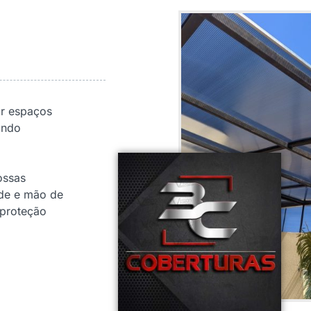
r espaços
ando
ossas
de e mão de
 proteção